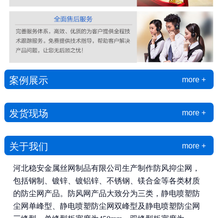
more +
案例展示
more +
发货现场
more +
关于我们
河北稳安金属丝网制品有限公司生产制作防风抑尘网，
包括钢制、镀锌、镀铝锌、不锈钢、镁合金等各类材质
的防尘网产品。防风网产品大致分为三类，静电喷塑防
尘网单峰型、静电喷塑防尘网双峰型及静电喷塑防尘网