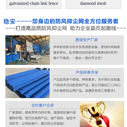
galvanized chain link fence
diamond mesh