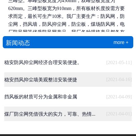
三峰型。单峰型板宽度为450mm，双峰型板宽度为
620mm。三峰型板宽为910mm，所有板材长度按需方要
求而定，最长可生产10米。我厂主要生产：防风网，防
尘网，挡风墙，防风抑尘网，防尘板，煤场防风网，电
厂防风网等优质防风网产品，我厂各种规格产品都备有
大量现货，发货速度快。...
more +
新闻动态
稳安防风抑尘网经济合理安装便捷。
[2021-05-11]
稳安挡风抑尘墙美观整洁安装便捷
[2021-04-16]
挡风板的材质可分为金属和非金属
[2021-04-09]
煤厂防尘网凭借强大的实力，可靠、热情...
[2021-04-01]