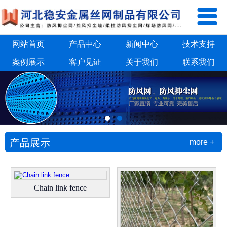

网站首页

关于我们
网站首页
产品中心
新闻中心
技术支持
案例展示
客户见证
关于我们
联系我们
产品中心
新闻中心
技术支持
more +
案例展示
产品展示
车间展示
Chain link fence
荣誉资质
联系我们