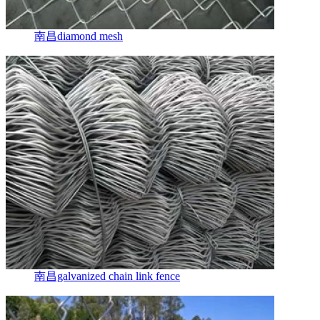
南昌diamond mesh
南昌galvanized chain link fence