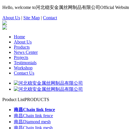
Hello, welcome to河北稳安金属丝网制品有限公司Official Website
About Us
|
Site Map
|
Contact
Home
About Us
Products
News Center
Projects
Testimonials
Workshop
Contact Us
Product List
PRODUCTS
南昌Chain link fence
南昌Chain link fence
南昌Diamond mesh
南昌Chain link mesh