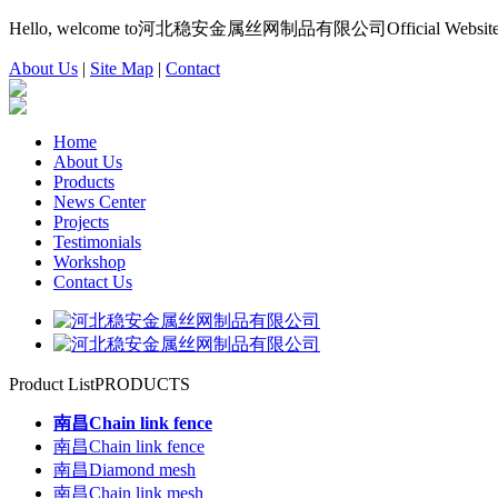
Hello, welcome to河北稳安金属丝网制品有限公司Official Website
About Us
|
Site Map
|
Contact
Home
About Us
Products
News Center
Projects
Testimonials
Workshop
Contact Us
Product List
PRODUCTS
南昌Chain link fence
南昌Chain link fence
南昌Diamond mesh
南昌Chain link mesh