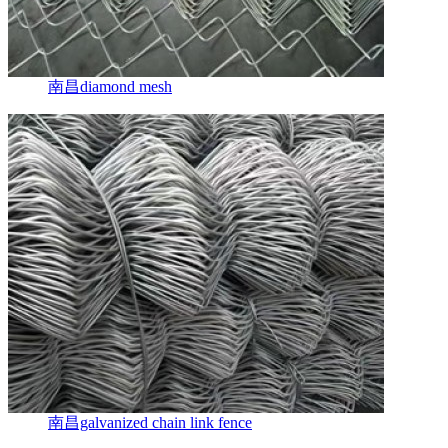
南昌diamond mesh
南昌galvanized chain link fence