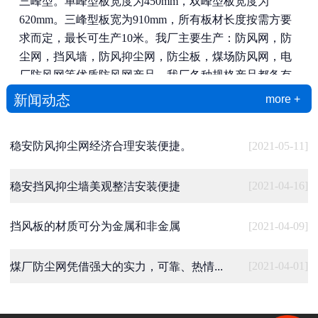
三峰型。单峰型板宽度为450mm，双峰型板宽度为
620mm。三峰型板宽为910mm，所有板材长度按需方要
求而定，最长可生产10米。我厂主要生产：防风网，防
尘网，挡风墙，防风抑尘网，防尘板，煤场防风网，电
厂防风网等优质防风网产品，我厂各种规格产品都备有
大量现货，发货速度快。...
more +
新闻动态
稳安防风抑尘网经济合理安装便捷。
[2021-05-11]
稳安挡风抑尘墙美观整洁安装便捷
[2021-04-16]
挡风板的材质可分为金属和非金属
[2021-04-09]
煤厂防尘网凭借强大的实力，可靠、热情...
[2021-04-01]